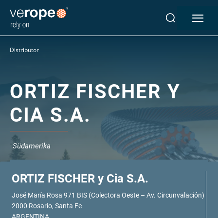
Industrien
Distributor
Seile
verotop P
verotop XP
ORTIZ FISCHER Y
verotop
CIA S.A.
verotop S
verotop S+
verotop E
Südamerika
vero 4
verostar 8
veropro 8
ORTIZ FISCHER y Cia S.A.
veropro 8 RS
José María Rosa 971 BIS (Colectora Oeste – Av. Circunvalación)
veropower 8
2000 Rosario, Santa Fe
veropro 10
ARGENTINA