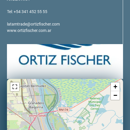
verotech 10
verosteel 8
Tel: +54 341 452 55 55
Ropecheck
latamtrade@ortizfischer.com
Unternehmen
www.ortizfischer.com.ar
verope Wordwide
Future
Aktuelles
DE
English
Kontakt
Händler
Rope Academy Videos
Technologie
+
Downloads
Karriere
Digital Service
KV R&D
−
RiseTec Elevator Ropes