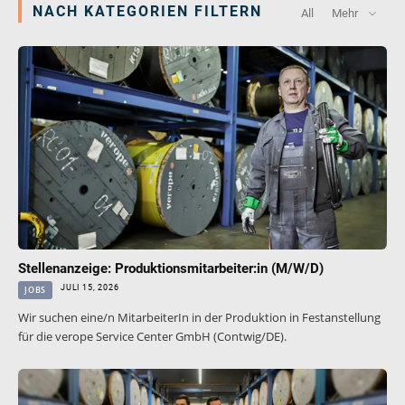
NACH KATEGORIEN FILTERN
All
Mehr
veropower 8
veropro 10
verotech 10
verosteel 8
Ropecheck
Unternehmen
verope Wordwide
Future
Aktuelles
DE
English
Stellenanzeige: Produktionsmitarbeiter:in (M/W/D)
JULI 15, 2026
JOBS
Kontakt
Händler
Rope Academy Videos
Technologie
Wir suchen eine/n MitarbeiterIn in der Produktion in Festanstellung
für die verope Service Center GmbH (Contwig/DE).
Downloads
Karriere
Digital Service
KV R&D
RiseTec Elevator Ropes