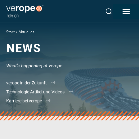
Start
Aktuelles
NEWS
Industrien
Seile
verotop P
What’s happening at verope
verotop XP
verotop
verope in der Zukunft
verotop S
Technologie Artikel und Videos
verotop S+
Karriere bei verope
verotop E
vero 4
verostar 8
veropro 8
veropro 8 RS