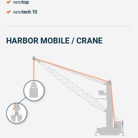
vero
top
vero
tech 10
HARBOR MOBILE / CRANE