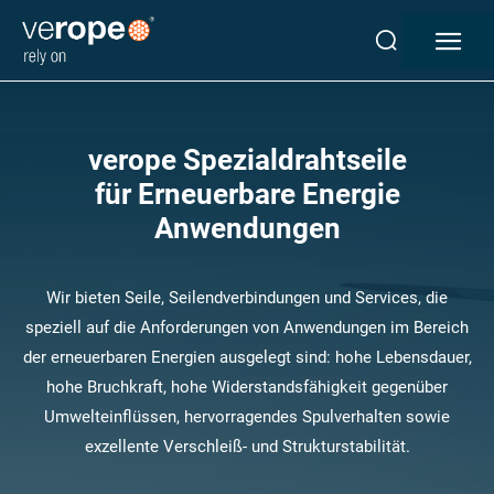
verope Spezialdrahtseile
für Erneuerbare Energie
Anwendungen
Industrien
Seile
verotop P
Wir bieten Seile, Seilendverbindungen und Services, die
verotop XP
speziell auf die Anforderungen von Anwendungen im Bereich
verotop
der erneuerbaren Energien ausgelegt sind: hohe Lebensdauer,
verotop S
hohe Bruchkraft, hohe Widerstandsfähigkeit gegenüber
verotop S+
Umwelteinflüssen, hervorragendes Spulverhalten sowie
verotop E
exzellente Verschleiß- und Strukturstabilität.
vero 4