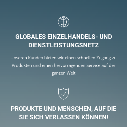
verostar 8
veropro 8
veropro 8 RS
veropower 8
veropro 10
GLOBALES EINZELHANDELS- UND
verotech 10
DIENSTLEISTUNGSNETZ
verosteel 8
Ropecheck
Unseren Kunden bieten wir einen schnellen Zugang zu
Unternehmen
Produkten und einen hervorragenden Service auf der
verope Wordwide
ganzen Welt
Future
Aktuelles
DE
English
PRODUKTE UND MENSCHEN, AUF DIE
SIE SICH VERLASSEN KÖNNEN!
Kontakt
Händler
Rope Academy Videos
Technologie
Downloads
Karriere
Digital Service
KV R&D