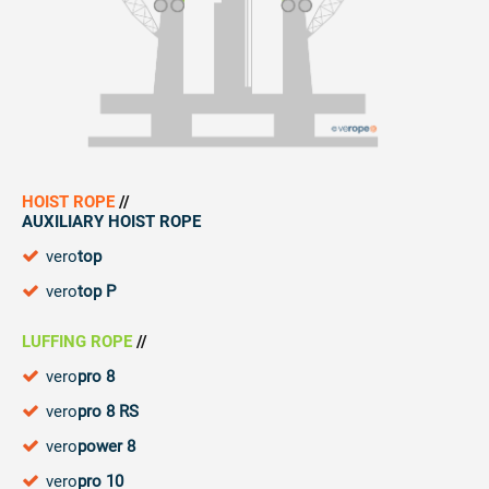
HOIST ROPE
//
AUXILIARY HOIST ROPE
vero
top
vero
top P
LUFFING ROPE
//
vero
pro 8
vero
pro 8 RS
vero
power 8
vero
pro 10