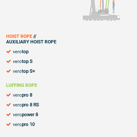
HOIST ROPE
//
AUXILIARY HOIST ROPE
vero
top
vero
top S
vero
top S+
LUFFING ROPE
vero
pro 8
vero
pro 8 RS
vero
power 8
vero
pro 10