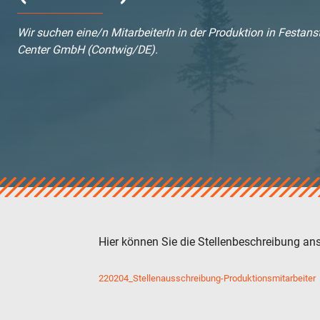
verotop
verotop S
Wir suchen eine/n MitarbeiterIn in der Produktion in Festanst
verotop S+
Center GmbH (Contwig/DE).
verotop E
vero 4
verostar 8
veropro 8
veropro 8 RS
veropower 8
veropro 10
verotech 10
verosteel 8
Ropecheck
Hier können Sie die Stellenbeschreibung an
Unternehmen
verope Wordwide
220204_Stellenausschreibung-Produktionsmitarbeiter
Future
Aktuelles