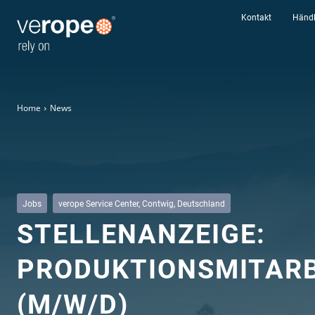
Kontakt
Händl
Home
News
Jobs
verope Service Center, Contwig, Deutschland
STELLENANZEIGE:
Industrien
PRODUKTIONSMITARB
Seile
verotop P
(M/W/D)
verotop XP