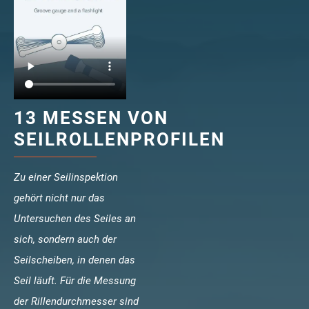
veropro 10
verotech 10
verosteel 8
Ropecheck
Unternehmen
verope Wordwide
13 MESSEN VON
Future
SEILROLLENPROFILEN
Aktuelles
DE
English
Zu einer Seilinspektion
gehört nicht nur das
Kontakt
Händler
Rope Academy Videos
Technologie
Untersuchen des Seiles an
Downloads
Karriere
Digital Service
KV R&D
sich, sondern auch der
RiseTec Elevator Ropes
Seilscheiben, in denen das
Seil läuft. Für die Messung
der Rillendurchmesser sind