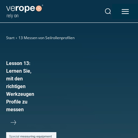
Industrien
Start
13 Messen von Seilrollenprofilen
Seile
verotop P
verotop XP
Lesson 13:
verotop
Lernen Sie,
verotop S
mit den
verotop S+
richtigen
verotop E
Werkzeugen
vero 4
Profile zu
verostar 8
messen
veropro 8
veropro 8 RS
veropower 8