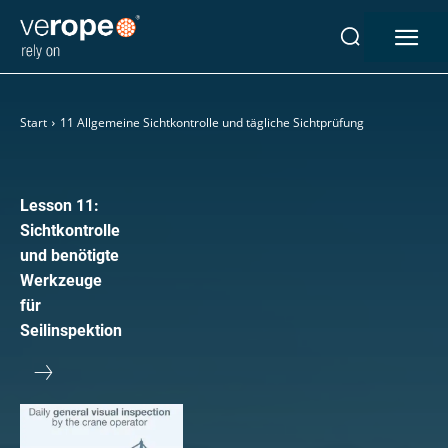
Industrien
Start
11 Allgemeine Sichtkontrolle und tägliche Sichtprüfung
Seile
verotop P
verotop XP
Lesson 11:
verotop
Sichtkontrolle
verotop S
und benötigte
verotop S+
Werkzeuge
verotop E
für
vero 4
Seilinspektion
verostar 8
veropro 8
veropro 8 RS
veropower 8