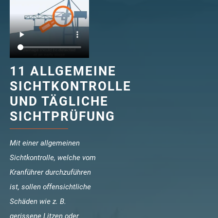
veropro 10
verotech 10
verosteel 8
Ropecheck
Unternehmen
verope Wordwide
11 ALLGEMEINE
Future
SICHTKONTROLLE
Aktuelles
UND TÄGLICHE
DE
SICHTPRÜFUNG
English
Mit einer allgemeinen
Kontakt
Händler
Rope Academy Videos
Technologie
Sichtkontrolle, welche vom
Downloads
Karriere
Digital Service
KV R&D
Kranführer durchzuführen
RiseTec Elevator Ropes
ist, sollen offensichtliche
Schäden wie z. B.
gerissene Litzen oder