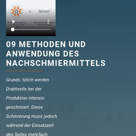
verotech 10
verosteel 8
Ropecheck
Unternehmen
verope Wordwide
09 METHODEN UND
Future
ANWENDUNG DES
Aktuelles
NACHSCHMIERMITTELS
DE
English
Grunds tzlich werden
Drahtseile bei der
Kontakt
Händler
Rope Academy Videos
Technologie
Produktion intensiv
Downloads
Karriere
Digital Service
KV R&D
geschmiert. Diese
RiseTec Elevator Ropes
Schmierung muss jedoch
während der Einsatzzeit
des Seiles mehrfach