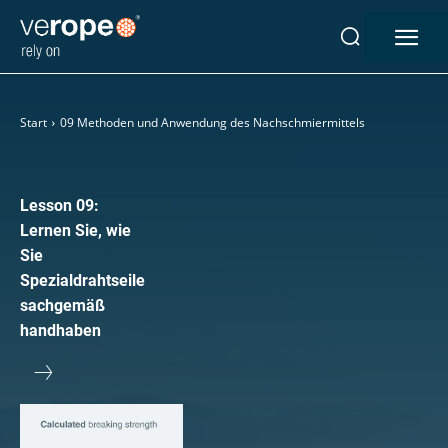
Industrien
Start
09 Methoden und Anwendung des Nachschmiermittels
Seile
verotop P
verotop XP
Lesson 09:
verotop
Lernen Sie, wie
verotop S
Sie
verotop S+
Spezialdrahtseile
verotop E
sachgemäß
vero 4
handhaben
verostar 8
veropro 8
veropro 8 RS
veropower 8
veropro 10