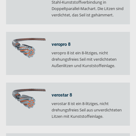
Stahl-Kunststoffverbindung in
verosteel 8
Doppeltparallel-Machart. Die Litzen sind
Ropecheck
verdichtet, das Seil ist gehämmert.
Unternehmen
verope Wordwide
Future
veropro 8
Aktuelles
veropro 8 ist ein 8-litziges, nicht
DE
drehungsfreies Seil mit verdichteten
English
Außenlitzen und Kunststoffeinlage.
Kontakt
Händler
Rope Academy Videos
Technologie
Downloads
Karriere
Digital Service
KV R&D
verostar 8
RiseTec Elevator Ropes
verostar 8 ist ein 8-litziges, nicht
drehungsfreies Seil aus unverdichteten
Litzen mit Kunststoffeinlage.