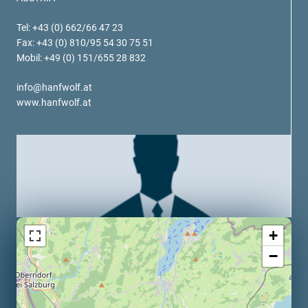
verotech 10
Tel: +43 (0) 662/66 47 23
verosteel 8
Fax: +43 (0) 810/95 54 30 75 51
Ropecheck
Mobil: +49 (0) 151/655 28 832
Unternehmen
verope Wordwide
info@hanfwolf.at
Future
www.hanfwolf.at
Aktuelles
DE
English
Kontakt
Händler
Rope Academy Videos
Technologie
Downloads
Karriere
Digital Service
KV R&D
+
RiseTec Elevator Ropes
−