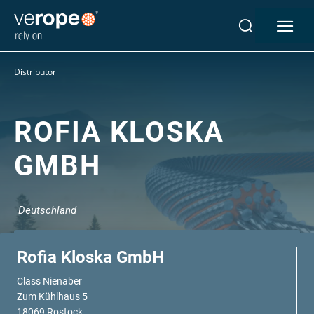
Industrien
Distributor
Seile
verotop P
verotop XP
ROFIA KLOSKA
verotop
GMBH
verotop S
verotop S+
verotop E
Deutschland
vero 4
verostar 8
veropro 8
Rofia Kloska GmbH
veropro 8 RS
Class Nienaber
veropower 8
Zum Kühlhaus 5
veropro 10
18069 Rostock