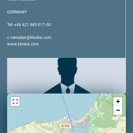
verotech 10
GERMANY
verosteel 8
Ropecheck
Tel: +49 421 985 017-50
Unternehmen
verope Wordwide
c.nienaber@kloska.com
Future
www.kloska.com
Aktuelles
DE
English
Kontakt
Händler
Rope Academy Videos
Technologie
Downloads
Karriere
Digital Service
KV R&D
+
RiseTec Elevator Ropes
−