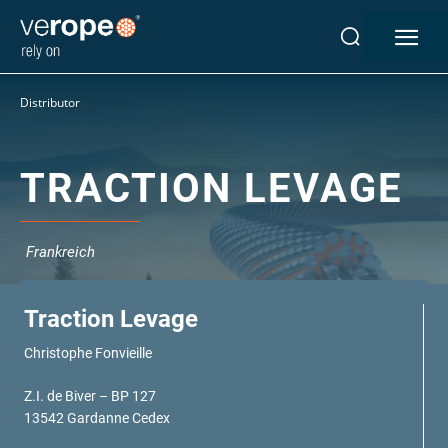
Industrien
Distributor
Seile
verotop P
verotop XP
TRACTION LEVAGE
verotop
verotop S
verotop S+
Frankreich
verotop E
vero 4
Traction Levage
verostar 8
Christophe Fonvieille
veropro 8
veropro 8 RS
Z.I. de Biver – BP 127
veropower 8
13542 Gardanne Cedex
veropro 10