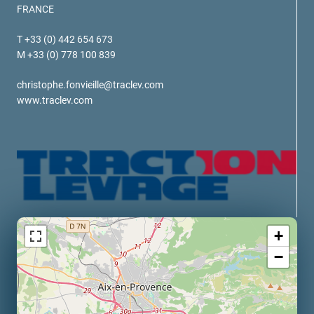
FRANCE
verotech 10
verosteel 8
T +33 (0) 442 654 673
Ropecheck
M +33 (0) 778 100 839
Unternehmen
verope Wordwide
christophe.fonvieille@traclev.com
www.traclev.com
Future
Aktuelles
DE
English
Kontakt
Händler
Rope Academy Videos
Technologie
Downloads
Karriere
Digital Service
KV R&D
+
RiseTec Elevator Ropes
−