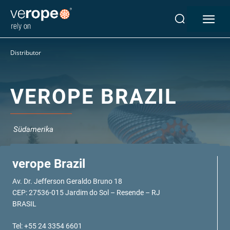
Industrien
Distributor
Seile
verotop P
verotop XP
VEROPE BRAZIL
verotop
verotop S
verotop S+
Südamerika
verotop E
vero 4
verope Brazil
verostar 8
Av. Dr. Jefferson Geraldo Bruno 18
veropro 8
CEP: 27536-015 Jardim do Sol – Resende – RJ
veropro 8 RS
BRASIL
veropower 8
veropro 10
Tel: +55 24 3354 6601