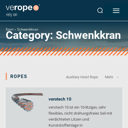
Industrien
Seile
Start
Schwenkkran
Category:
Schwenkkran
verotop P
verotop XP
verotop
verotop S
verotop S+
verotop E
ROPES
Auxiliary Hoist Rope
Mehr
vero 4
verostar 8
veropro 8
verotech 10
veropro 8 RS
verotech 10 ist ein 10-litziges, sehr
veropower 8
flexibles, nicht drehungsfreies Seil mit
veropro 10
verdichteten Litzen und
Kunststoffeinlage in
verotech 10