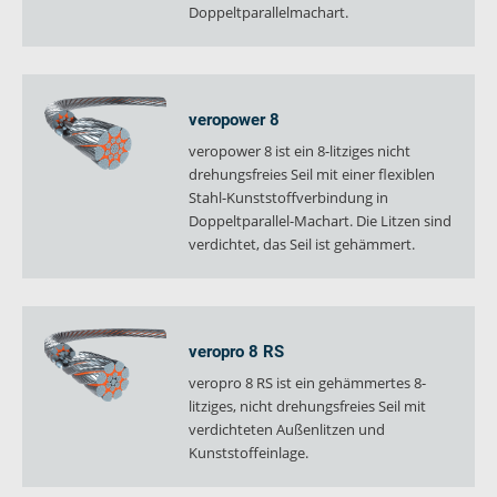
Doppeltparallelmachart.
verosteel 8
Ropecheck
Unternehmen
verope Wordwide
veropower 8
Future
veropower 8 ist ein 8-litziges nicht
Aktuelles
drehungsfreies Seil mit einer flexiblen
Stahl-Kunststoffverbindung in
DE
Doppeltparallel-Machart. Die Litzen sind
English
verdichtet, das Seil ist gehämmert.
Kontakt
Händler
Rope Academy Videos
Technologie
Downloads
Karriere
Digital Service
KV R&D
veropro 8 RS
RiseTec Elevator Ropes
veropro 8 RS ist ein gehämmertes 8-
litziges, nicht drehungsfreies Seil mit
verdichteten Außenlitzen und
Kunststoffeinlage.