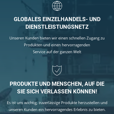
veropro 10
verotech 10
verosteel 8
GLOBALES EINZELHANDELS- UND
Ropecheck
DIENSTLEISTUNGSNETZ
Unternehmen
verope Wordwide
Unseren Kunden bieten wir einen schnellen Zugang zu
Future
Produkten und einen hervorragenden
Aktuelles
Service auf der ganzen Welt
DE
English
Kontakt
Händler
Rope Academy Videos
Technologie
PRODUKTE UND MENSCHEN, AUF DIE
Downloads
Karriere
Digital Service
KV R&D
SIE SICH VERLASSEN KÖNNEN!
RiseTec Elevator Ropes
Es ist uns wichtig, zuverlässige Produkte herzustellen und
unseren Kunden ein hervorragendes Erlebnis zu bieten.