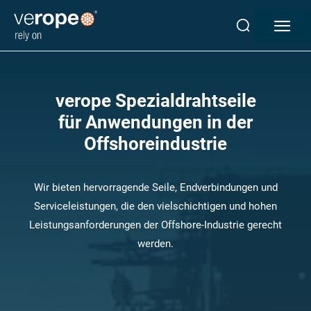
Industrien
Seile
verope Spezialdrahtseile
verotop P
für Anwendungen in der
verotop XP
Offshoreindustrie
verotop
verotop S
verotop S+
Wir bieten hervorragende Seile, Endverbindungen und
verotop E
Serviceleistungen, die den vielschichtigen und hohen
vero 4
Leistungsanforderungen der Offshore-Industrie gerecht
verostar 8
werden.
veropro 8
veropro 8 RS
veropower 8