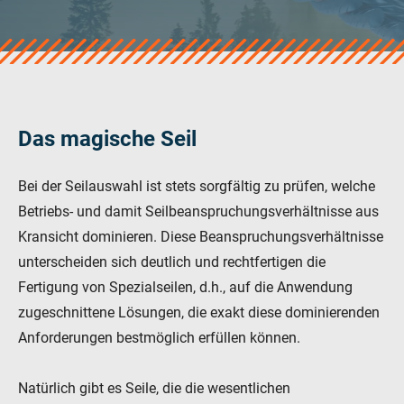
veropro 10
verotech 10
verosteel 8
Ropecheck
Unternehmen
verope Wordwide
Das magische Seil
Future
Aktuelles
Bei der Seilauswahl ist stets sorgfältig zu prüfen, welche
DE
Betriebs- und damit Seilbeanspruchungsverhältnisse aus
English
Kransicht dominieren. Diese Beanspruchungsverhältnisse
unterscheiden sich deutlich und rechtfertigen die
Kontakt
Händler
Rope Academy Videos
Technologie
Fertigung von Spezialseilen, d.h., auf die Anwendung
Downloads
Karriere
Digital Service
KV R&D
zugeschnittene Lösungen, die exakt diese dominierenden
Anforderungen bestmöglich erfüllen können.
RiseTec Elevator Ropes
Natürlich gibt es Seile, die die wesentlichen