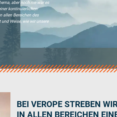
hema, aber noch nie war es
iner kontinuierlichen
 allen Bereichen des
 und Weise, wie wir unsere
BEI VEROPE STREBEN WI
IN ALLEN BEREICHEN EIN