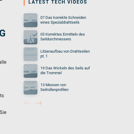
LATEST TECH VIDEOS
07 Das korrekte Schneiden
eines Spezialdrahtseils
G
03 Korrektes Ermitteln des
Seildurchmessers
Litzenaufbau von Drahtseilen
pt. 1
lle
19 Das Wickeln des Seils auf
die Trommel
13 Messen von
Seilrollenprofilen
ts
Sie