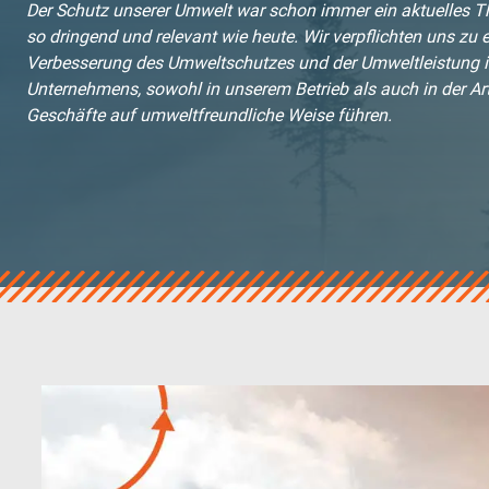
Der Schutz unserer Umwelt war schon immer ein aktuelles T
Seile
so dringend und relevant wie heute. Wir verpflichten uns zu e
verotop P
Verbesserung des Umweltschutzes und der Umweltleistung in
verotop XP
Unternehmens, sowohl in unserem Betrieb als auch in der Art
Geschäfte auf umweltfreundliche Weise führen.
verotop
verotop S
verotop S+
verotop E
vero 4
verostar 8
veropro 8
veropro 8 RS
veropower 8
veropro 10
verotech 10
verosteel 8
Ropecheck