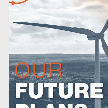
Unternehmen
verope Wordwide
Future
Aktuelles
DE
English
Kontakt
Händler
Rope Academy Videos
Technologie
Digital Service
KV R&D
RiseTec Elevator Ropes