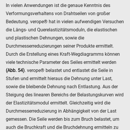
veropro 8
In vielen Anwendungen ist die genaue Kenntnis des
veropro 8 RS
Verformungsverhaltens von Drahtseilen von großer
veropower 8
Bedeutung. verope® hat in vielen aufwendigen Versuchen
veropro 10
die Längs- und Querelastizitätsmoduln, die elastischen
verotech 10
und plastischen Dehnungen, sowie die
verosteel 8
Durchmesserreduzierungen seiner Produkte ermittelt.
Ropecheck
Durch die Erstellung eines Kraft-Wegdiagramms können
Unternehmen
viele technische Parameter des Seiles ermittelt werden
verope Wordwide
(Abb. 54)
. verope® belastet und entlastet die Seile in
Future
Aktuelles
Stufen und ermittelt hieraus die Dehnung unter Last,
DE
sowie die bleibende Dehnung nach Entlastung. Aus der
English
Steigung des linearen Bereichs der Belastungskurven wird
der Elastizitätsmodul ermittelt. Gleichzeitig wird die
Durchmesserreduzierung in Abhängigkeit von der Last
Kontakt
Händler
Rope Academy Videos
Technologie
gemessen. Die Seile werden bis zum Bruch belastet, um
Downloads
Karriere
Digital Service
KV R&D
auch die Bruchkraft und die Bruchdehnung ermitteln zu
RiseTec Elevator Ropes