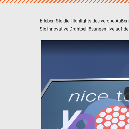
verostar 8
veropro 8
veropro 8 RS
Erleben Sie die Highlights des verope-Auß
veropower 8
Sie innovative Drahtseillösungen live auf 
veropro 10
verotech 10
verosteel 8
Ropecheck
Unternehmen
verope Wordwide
Future
Aktuelles
DE
English
Kontakt
Händler
Rope Academy Videos
Technologie