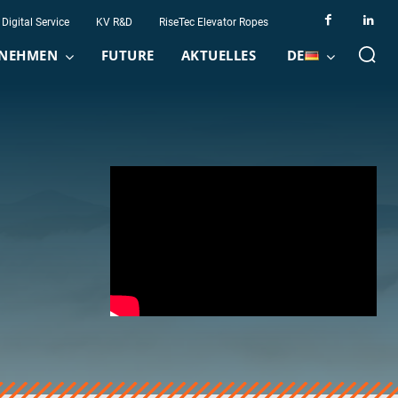
Digital Service
KV R&D
RiseTec Elevator Ropes
NEHMEN
FUTURE
AKTUELLES
DE