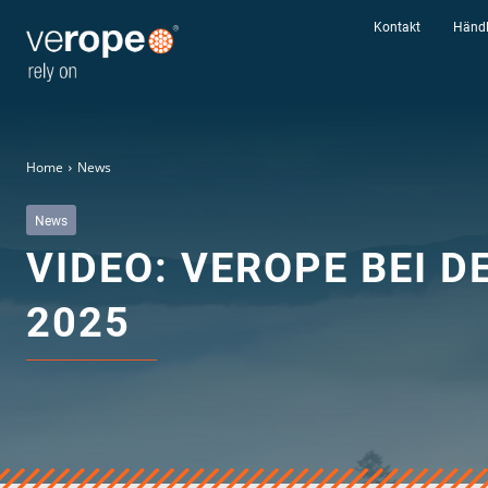
Kontakt
Händl
Home
News
News
Industrien
VIDEO: VEROPE BEI 
Seile
verotop P
2025
verotop XP
verotop
verotop S
verotop S+
verotop E
vero 4