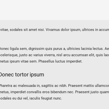
 vitae, sodales sit amet nisi. Vivamus dolor ipsum, ultrices in acc
Donec ligula sem, dignissim quis purus a, ultricies lacinia lectus. A
scelerisque, justo ac varius viverra, nisl arcu accumsan elit, quis la
metus ipsum vitae sem. Phasellus luctus imperdiet.
Donec tortor ipsum
Pharetra ac malesuada in, sagittis ac nibh. Praesent mattis ullamco
metus, imperdiet convallis eros bibendum nec. Praesent justo quam
sodales eu dui vel, iaculis feugiat nunc.