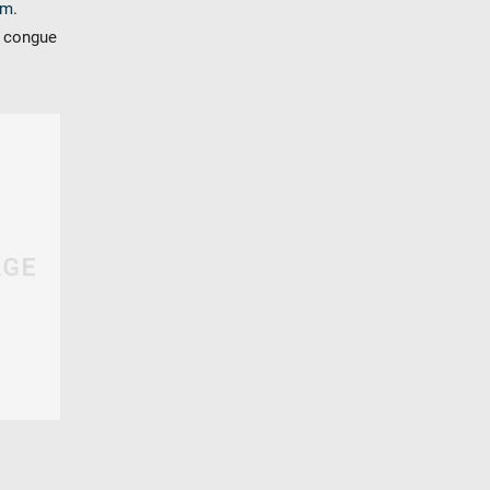
um
.
t congue