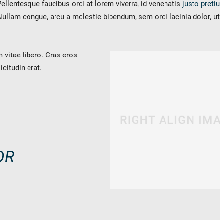
Pellentesque faucibus orci at lorem viverra, id venenatis
justo preti
Nullam congue, arcu a molestie bibendum, sem orci lacinia dolor, u
 vitae libero. Cras eros
citudin erat.
y
Downloads
Jobs
OR