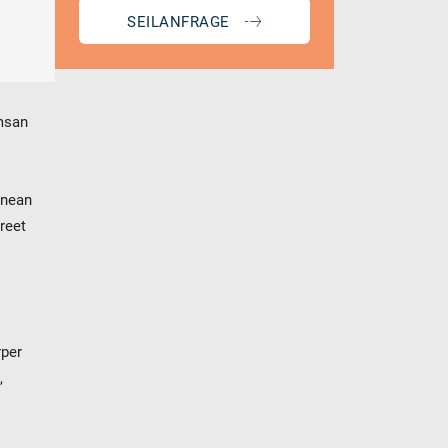
SEILANFRAGE
umsan
enean
oreet
rper
,