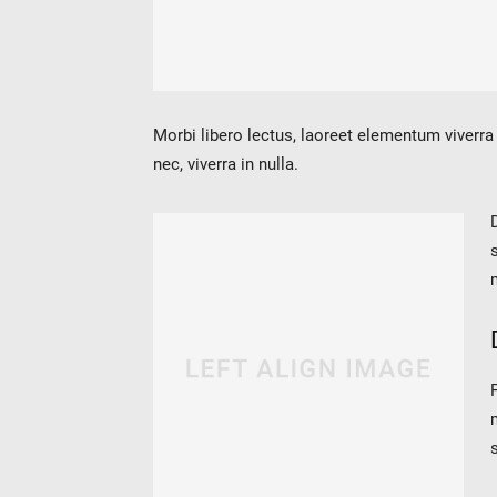
verotop P
verotop XP
verotop
verotop S
verotop S+
Morbi libero lectus, laoreet elementum viverra
verotop E
nec, viverra in nulla.
vero4
verostar 8
veropro 8
veropro 8 RS
veropower 8
veropro 10
verotech 10
verosteel 8
Ropecheck
About
verope Wordwide