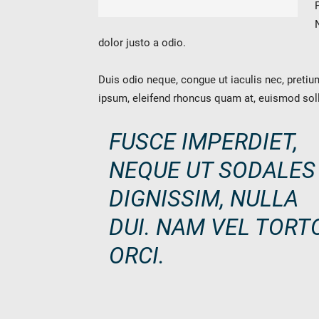
Future
News
dolor justo a odio.
English
DE
Duis odio neque, congue ut iaculis nec, pretium
ipsum, eleifend rhoncus quam at, euismod solli
Contact
Distributors
Rope Academy Videos
Technolog
Digital Service
KV R&D
RiseTec Elevator Ropes
FUSCE IMPERDIET,
NEQUE UT SODALES
DIGNISSIM, NULLA
DUI. NAM VEL TORT
ORCI.