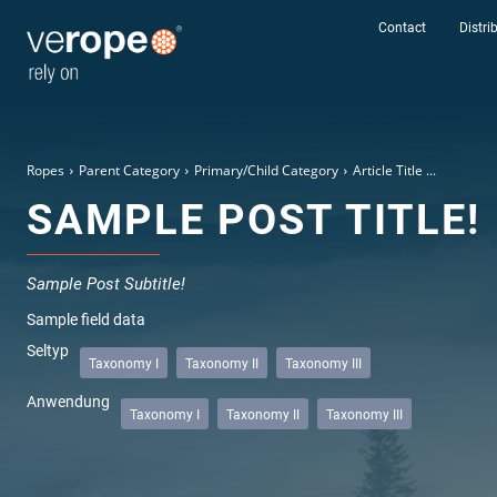
Contact
Distri
Company
Email Address
*
Ropes
Parent Category
Primary/Child Category
Article Title ...
SAMPLE POST TITLE!
Additional notes
Sample Post Subtitle!
Sample field data
Seltyp
Taxonomy I
Taxonomy II
Taxonomy III
Anwendung
Taxonomy I
Taxonomy II
Taxonomy III
Consent
*
Yes, I agre