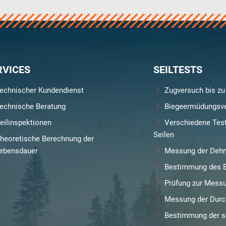
RVICES
SEILTESTS
echnischer Kundendienst
Zugversuch bis zu
echnische Beratung
Biegeermüdungsve
eilinspektionen
Verschiedene Tes
Seilen
heoretische Berechnung der
lebensdauer
Messung der Deh
Bestimmung des E
Prüfung zur Messun
Messung der Durc
Bestimmung der sei