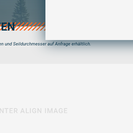
Sample field data
TEN
equest
en und Seildurchmesser auf Anfrage erhältlich.