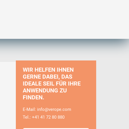
WIR HELFEN IHNEN
GERNE DABEI, DAS
IDEALE SEIL FÜR IHRE
ANWENDUNG ZU
FINDEN.
E-Mail:
info@verope.com
Tel.: +41 41 72 80 880