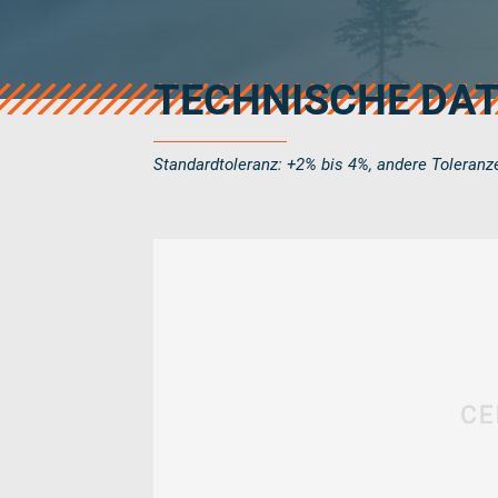
TECHNISCHE DA
Send rope r
Standardtoleranz: +2% bis 4%, andere Toleranz
Industries
Ropes