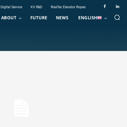
Digital Service
KV R&D
RiseTec Elevator Ropes
ABOUT
FUTURE
NEWS
ENGLISH
0 / 300