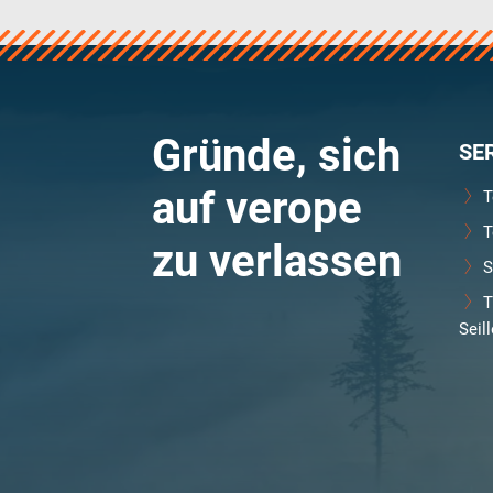
Gründe, sich
SE
auf verope
T
T
zu verlassen
S
T
Seil