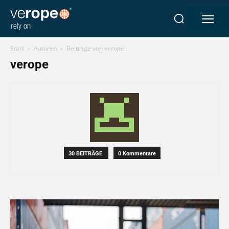
Start
Autoren
Beiträge von verope
verope
Industrien
Seile
verotop P
verotop XP
verotop
verotop S
30 BEITRÄGE
0 Kommentare
verotop S+
verotop E
vero 4
verostar 8
veropro 8